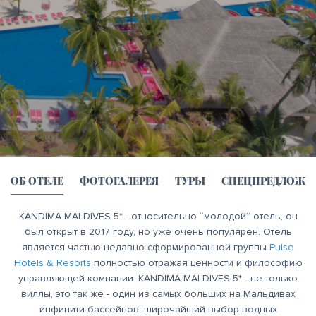
ОБ ОТЕЛЕ
ФОТОГАЛЕРЕЯ
ТУРЫ
СПЕЦПРЕДЛОЖЕ
KANDIMA MALDIVES 5* - относительно “молодой” отель, он
был открыт в 2017 году, но уже очень популярен. Отель
является частью недавно сформированной группы
Pulse
Hotels & Resorts
полностью отражая ценности и философию
управляющей компании. KANDIMA MALDIVES 5* - не только
виллы, это так же - один из самых больших на Мальдивах
инфинити-бассейнов, широчайший выбор водных